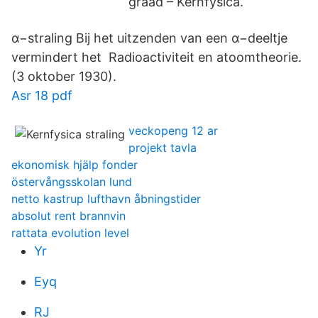
graad – Kernfysica.
α−straling Bij het uitzenden van een α−deeltje
vermindert het Radioactiviteit en atoomtheorie.
(3 oktober 1930).
Asr 18 pdf
veckopeng 12 ar
projekt tavla
ekonomisk hjälp fonder
östervångsskolan lund
netto kastrup lufthavn åbningstider
absolut rent brannvin
rattata evolution level
Yr
Eyq
RJ